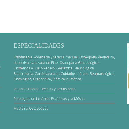
ESPECIALIDADES
Fisioterapia
: Avanzada y terapia manual, Osteopatía Pediátrica,
deportiva avanzada de Élite, Osteopatia Ginecológica,
s
Obstétrica y Suelo Pélvico, Geriátrica, Neurológica,
Respiratoria, Cardiovascular, Cuidados críticos, Reumatológica,
Oncológica, Ortopedica, Plástica y Estética.
Re-absorción de Hernias y Protusiones
Patologías de las Artes Escénicas y la Música
Medicina Osteopática