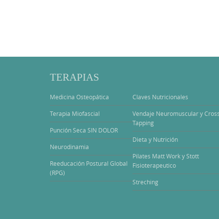
TERAPIAS
Medicina Osteopática
Claves Nutricionales
Terapia Miofascial
Vendaje Neuromuscular y Cros
Tapping
Punción Seca SIN DOLOR
Dieta y Nutrición
Neurodinamia
Pilates Matt Work y Stott
Reeducación Postural Global
Fisioterapeutico
(RPG)
Streching