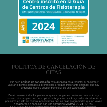
POLÍTICA DE CANCELACIÓN DE
CITAS
El fin de la
política de cancelación
está diseñada para respetar al paciente y
valorar el tiempo otorgado al profesional, creemos importante entender que hay
urgencias que se pueden beneficiar de una cancelación.
De tal manera, todos los pacientes que se pongan en contacto con nosotros y
reserven cita aceptan que para optimizar la gestión de citas y poder dar atención a
pacientes en lista de espera, necesitamos que las citas programadas que no vayan
a realizarse se cancelen con una antelación
MÍNIMA DE 24 HORAS
LABORABLES
o se computarán como realizadas debiendo ser abonadas.