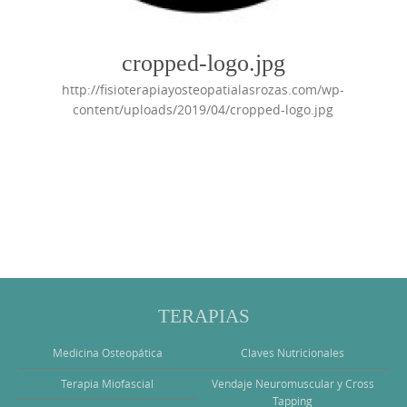
cropped-logo.jpg
http://fisioterapiayosteopatialasrozas.com/wp-
content/uploads/2019/04/cropped-logo.jpg
Photo
Navigation
TERAPIAS
Medicina Osteopática
Claves Nutricionales
Terapia Miofascial
Vendaje Neuromuscular y Cross
Tapping