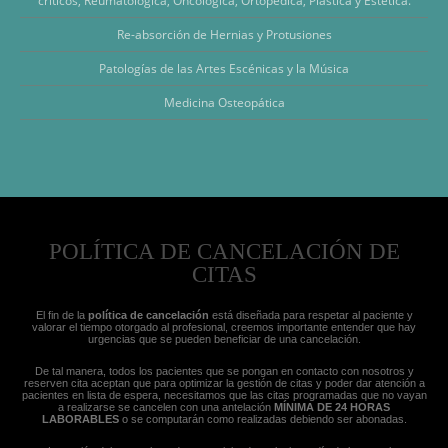
críticos, Reumatológica, Oncológica, Ortopedica, Plástica y Estética.
Re-absorción de Hernias y Protusiones
Patologías de las Artes Escénicas y la Música
Medicina Osteopática
POLÍTICA DE CANCELACIÓN DE
CITAS
El fin de la
política de cancelación
está diseñada para respetar al paciente y
valorar el tiempo otorgado al profesional, creemos importante entender que hay
urgencias que se pueden beneficiar de una cancelación.
De tal manera, todos los pacientes que se pongan en contacto con nosotros y
reserven cita aceptan que para optimizar la gestión de citas y poder dar atención a
pacientes en lista de espera, necesitamos que las citas programadas que no vayan
a realizarse se cancelen con una antelación
MÍNIMA DE 24 HORAS
LABORABLES
o se computarán como realizadas debiendo ser abonadas.