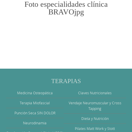
Foto especialidades clínica
BRAVOjpg
Photo
Navigation
TERAPIAS
Medicina Osteopática
Claves Nutricionales
Terapia Miofascial
Vendaje Neuromuscular y Cross
Tapping
Punción Seca SIN DOLOR
Dieta y Nutrición
Neurodinamia
Pilates Matt Work y Stott