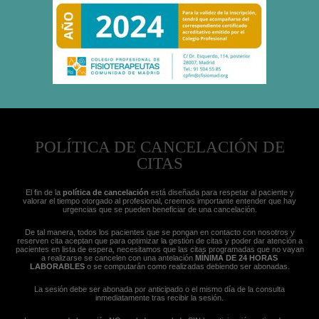
POLÍTICA DE CANCELACIÓN DE
CITAS
El fin de la
política de cancelación
está diseñada para respetar al paciente y
valorar el tiempo otorgado al profesional, creemos importante entender que hay
urgencias que se pueden beneficiar de una cancelación.
De tal manera, todos los pacientes que se pongan en contacto con nosotros y
reserven cita aceptan que para optimizar la gestión de citas y poder dar atención a
pacientes en lista de espera, necesitamos que las citas programadas que no vayan
a realizarse se cancelen con una antelación
MÍNIMA DE 24 HORAS
LABORABLES
o se computarán como realizadas debiendo ser abonadas.
La sesión debe ser abonada por anticipado o el mismo día de la consulta
inmediatamente tras recibir la sesión.