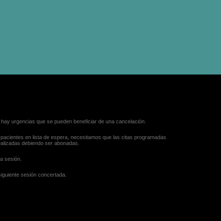
e hay urgencias que se pueden beneficiar de una cancelación.
a pacientes en lista de espera, necesitamos que las citas programadas
alizadas debiendo ser abonadas.
a sesión.
siguiente sesión concertada.