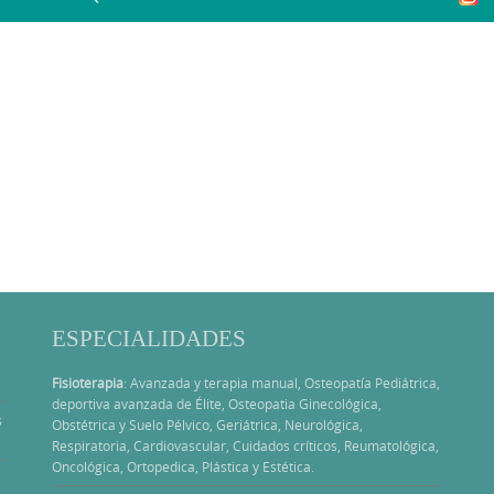
ESPECIALIDADES
Fisioterapia
: Avanzada y terapia manual, Osteopatía Pediátrica,
deportiva avanzada de Élite, Osteopatia Ginecológica,
s
Obstétrica y Suelo Pélvico, Geriátrica, Neurológica,
Respiratoria, Cardiovascular, Cuidados críticos, Reumatológica,
Oncológica, Ortopedica, Plástica y Estética.