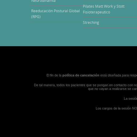
Neurodinamia
Pilates Matt Work y Stott
Reeducación Postural Global
Fisioterapeutico
(RPG)
Streching
El fin de la
política de cancelación
está diseñada para respe
De tal manera, todos los pacientes que se pongan en contacto con nos
que no vayan a realizarse se ca
La sesió
Los cargos de la sesión NO 