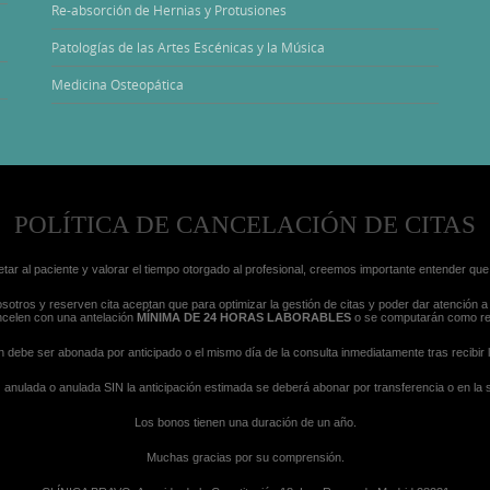
Re-absorción de Hernias y Protusiones
Patologías de las Artes Escénicas y la Música
Medicina Osteopática
POLÍTICA DE CANCELACIÓN DE CITAS
tar al paciente y valorar el tiempo otorgado al profesional, creemos importante entender qu
otros y reserven cita aceptan que para optimizar la gestión de citas y poder dar atención 
ncelen con una antelación
MÍNIMA DE 24 HORAS LABORABLES
o se computarán como re
n debe ser abonada por anticipado o el mismo día de la consulta inmediatamente tras recibir l
anulada o anulada SIN la anticipación estimada se deberá abonar por transferencia o en la 
Los bonos tienen una duración de un año.
Muchas gracias por su comprensión.