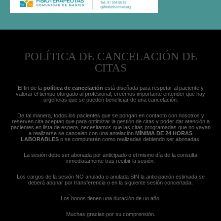
POLÍTICA DE CANCELACIÓN DE
CITAS
El fin de la
política de cancelación
está diseñada para respetar al paciente y
valorar el tiempo otorgado al profesional, creemos importante entender que hay
urgencias que se pueden beneficiar de una cancelación.
De tal manera, todos los pacientes que se pongan en contacto con nosotros y
reserven cita aceptan que para optimizar la gestión de citas y poder dar atención a
pacientes en lista de espera, necesitamos que las citas programadas que no vayan
a realizarse se cancelen con una antelación
MÍNIMA DE 24 HORAS
LABORABLES
o se computarán como realizadas debiendo ser abonadas.
La sesión debe ser abonada por anticipado o el mismo día de la consulta
inmediatamente tras recibir la sesión.
Los cargos de la sesión NO anulada o anulada SIN la anticipación estimada se
deberá abonar por transferencia o en la siguiente sesión concertada.
Los bonos tienen una duración de un año.
Muchas gracias por su comprensión.