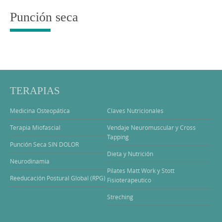
Punción seca
TERAPIAS
Medicina Osteopática
Claves Nutricionales
Terapia Miofascial
Vendaje Neuromuscular y Cross
Tapping
Punción Seca SIN DOLOR
Dieta y Nutrición
Neurodinamia
Pilates Matt Work y Stott
Reeducación Postural Global (RPG)
Fisioterapeutico
Streching