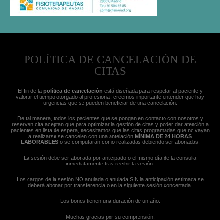
POLÍTICA DE CANCELACIÓN DE
CITAS
El fin de la
política de cancelación
está diseñada para respetar al paciente y
valorar el tiempo otorgado al profesional, creemos importante entender que hay
urgencias que se pueden beneficiar de una cancelación.
De tal manera, todos los pacientes que se pongan en contacto con nosotros y
reserven cita aceptan que para optimizar la gestión de citas y poder dar atención a
pacientes en lista de espera, necesitamos que las citas programadas que no vayan
a realizarse se cancelen con una antelación
MÍNIMA DE 24 HORAS
LABORABLES
o se computarán como realizadas debiendo ser abonadas.
La sesión debe ser abonada por anticipado o el mismo día de la consulta
inmediatamente tras recibir la sesión.
Los cargos de la sesión NO anulada o anulada SIN la anticipación estimada se
deberá abonar por transferencia o en la siguiente sesión concertada.
Los bonos tienen una duración de un año.
Muchas gracias por su comprensión.