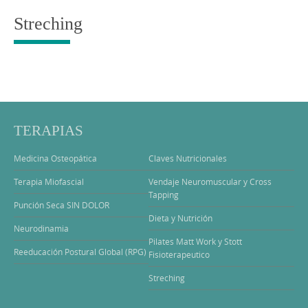
Streching
TERAPIAS
Medicina Osteopática
Claves Nutricionales
Terapia Miofascial
Vendaje Neuromuscular y Cross
Tapping
Punción Seca SIN DOLOR
Dieta y Nutrición
Neurodinamia
Pilates Matt Work y Stott
Reeducación Postural Global (RPG)
Fisioterapeutico
Streching