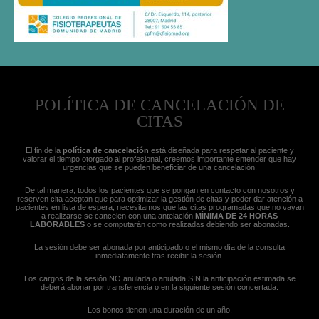
POLÍTICA DE CANCELACIÓN DE
CITAS
El fin de la
política de cancelación
está diseñada para respetar al paciente y
valorar el tiempo otorgado al profesional, creemos importante entender que hay
urgencias que se pueden beneficiar de una cancelación.
De tal manera, todos los pacientes que se pongan en contacto con nosotros y
reserven cita aceptan que para optimizar la gestión de citas y poder dar atención a
pacientes en lista de espera, necesitamos que las citas programadas que no vayan
a realizarse se cancelen con una antelación
MÍNIMA DE 24 HORAS
LABORABLES
o se computarán como realizadas debiendo ser abonadas.
La sesión debe ser abonada por anticipado o el mismo día de la consulta
inmediatamente tras recibir la sesión.
Los cargos de la sesión NO anulada o anulada SIN la anticipación estimada se
deberá abonar por transferencia o en la siguiente sesión concertada.
Los bonos tienen una duración de un año.