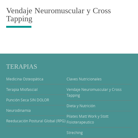
Vendaje Neuromuscular y Cross
Tapping
TERAPIAS
Medicina Osteopática
Claves Nutricionales
Terapia Miofascial
Vendaje Neuromuscular y Cross
Tapping
Punción Seca SIN DOLOR
Dieta y Nutrición
Neurodinamia
Pilates Matt Work y Stott
Reeducación Postural Global (RPG)
Fisioterapeutico
Streching